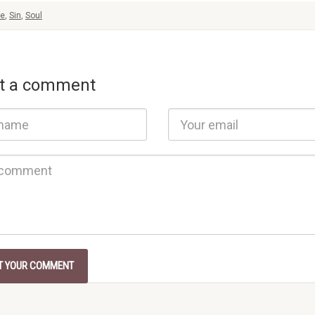
se
,
Sin
,
Soul
t a comment