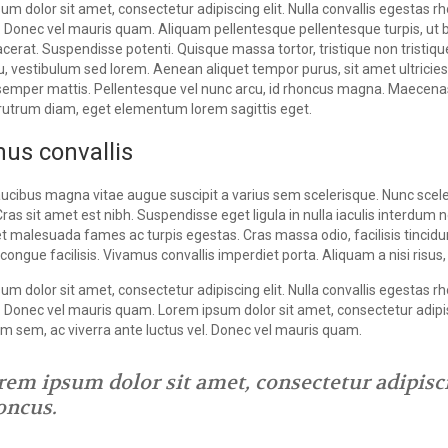
um dolor sit amet, consectetur adipiscing elit. Nulla convallis egestas 
l. Donec vel mauris quam. Aliquam pellentesque pellentesque turpis, ut 
acerat. Suspendisse potenti. Quisque massa tortor, tristique non tristiqu
 eu, vestibulum sed lorem. Aenean aliquet tempor purus, sit amet ultri
semper mattis. Pellentesque vel nunc arcu, id rhoncus magna. Maecenas 
 rutrum diam, eget elementum lorem sagittis eget.
us convallis
aucibus magna vitae augue suscipit a varius sem scelerisque. Nunc scel
Cras sit amet est nibh. Suspendisse eget ligula in nulla iaculis interdum
et malesuada fames ac turpis egestas. Cras massa odio, facilisis tincidu
congue facilisis. Vivamus convallis imperdiet porta. Aliquam a nisi risus
um dolor sit amet, consectetur adipiscing elit. Nulla convallis egestas 
l. Donec vel mauris quam. Lorem ipsum dolor sit amet, consectetur adipisc
 sem, ac viverra ante luctus vel. Donec vel mauris quam.
rem ipsum dolor sit amet, consectetur adipiscin
oncus.