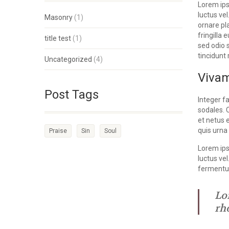
Lorem ips
luctus ve
Masonry
(1)
ornare pl
fringilla
title test
(1)
sed odio 
tincidunt
Uncategorized
(4)
Vivam
Post Tags
Integer f
sodales. 
et netus 
quis urna 
Praise
Sin
Soul
Lorem ips
luctus ve
fermentum
Lo
rh