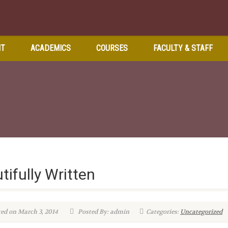
NT
ACADEMICS
COURSES
FACULTY & STAFF
tifully Written
ed on March 3, 2014
Posted By: admin
Categories:
Uncategorized